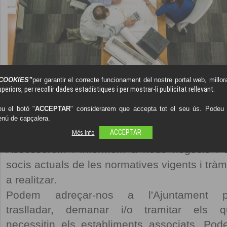
COOKIES”
per garantir el correcte funcionament del nostre portal web, millora
periors, per recollir dades estadístiques i per mostrar-li publicitat rellevant.
INFORMACIÓ
u el botó "
ACCEPTAR
" considerarem que accepta tot el seu ús. Podeu o
enú de capçalera.
Més Info
ACCEPTAR
Assessorem i informem a nous negocis i 
socis actuals de les normatives vigents i tràm
a realitzar.
Podem adreçar-nos a l'Ajuntament p
traslladar, demanar i/o tramitar els q
necessitin els establiments associats. Po