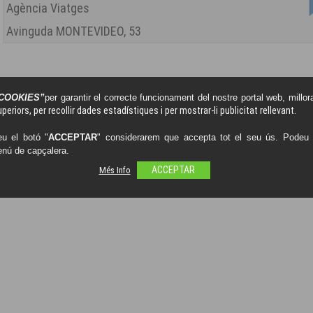
Agència Viatges
Avinguda MONTEVIDEO, 53
COOKIES”
per garantir el correcte funcionament del nostre portal web, millora
periors, per recollir dades estadístiques i per mostrar-li publicitat rellevant.
u el botó "
ACCEPTAR
" considerarem que accepta tot el seu ús. Podeu o
enú de capçalera.
Més Info
ACCEPTAR