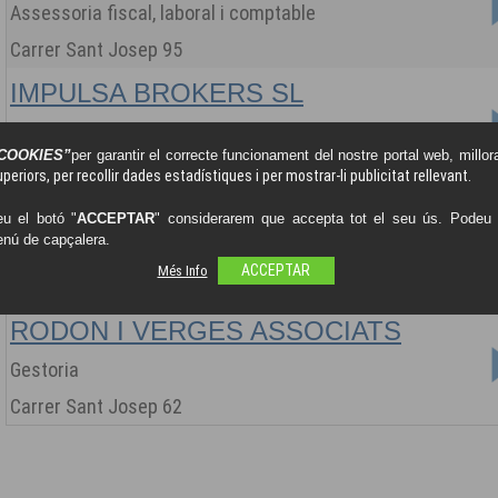
Assessoria fiscal, laboral i comptable
Carrer Sant Josep 95
IMPULSA BROKERS SL
MEDIADORS D`ASSEGURANCES
COOKIES”
per garantir el correcte funcionament del nostre portal web, millora
Plaça Josep Tarradellas 21 Local 3
periors, per recollir dades estadístiques i per mostrar-li publicitat rellevant.
MAPFRE
u el botó "
ACCEPTAR
" considerarem que accepta tot el seu ús. Podeu o
enú de capçalera.
ASSEGURANCES
Més Info
ACCEPTAR
Avinguda Montevideo, 162
RODON I VERGES ASSOCIATS
Gestoria
Carrer Sant Josep 62