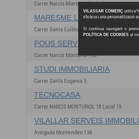
Carrer Narcís Monturiol 71-81 baix
VILASSAR COMERÇ
utilitza
“
MARESME LLAR
eficàcia i una personalització su
Carrer Santa Eulàlia 136 local 2
Si continua navegant o preme
POLÍTICA DE COOKIES
al m
POUS SERVEIS IMMOBILIARI
Carrer Narcís Monturiol 160
STUDI IMMOBILIARIA
Carrer Santa Eugenia 5
TECNOCASA
Carrer NARCIS MONTURIOL 18 Local 18
VILALLAR SERVEIS IMMOBIL
Avinguda Montevideo 136