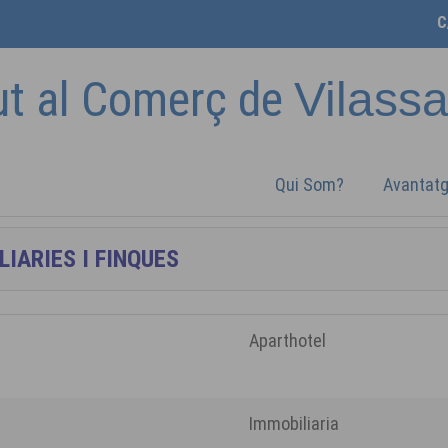
C
ut al Comerç de
Vilass
Qui Som?
Avantat
Aparthotel
Immobiliaria