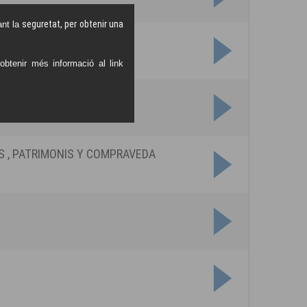
seguretat, per obtenir una
nt la
btenir més informació al link
vendes/lloguers immobles
S , PATRIMONIS Y COMPRAVEDA