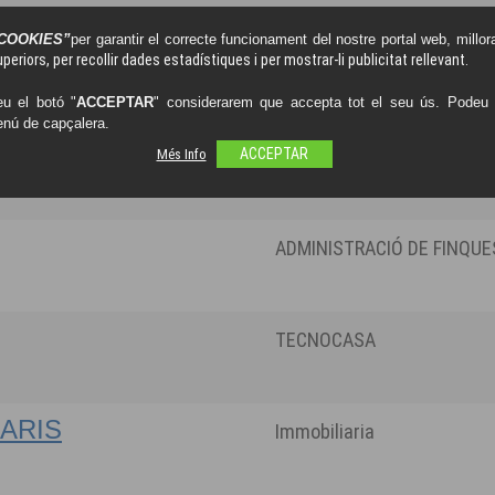
COOKIES”
per garantir el correcte funcionament del nostre portal web, millora
periors, per recollir dades estadístiques i per mostrar-li publicitat rellevant.
Assesors Immobiliaris
u el botó "
ACCEPTAR
" considerarem que accepta tot el seu ús. Podeu o
enú de capçalera.
S
Més Info
ACCEPTAR
Administració de finques,
ADMINISTRACIÓ DE FINQUE
TECNOCASA
IARIS
Immobiliaria