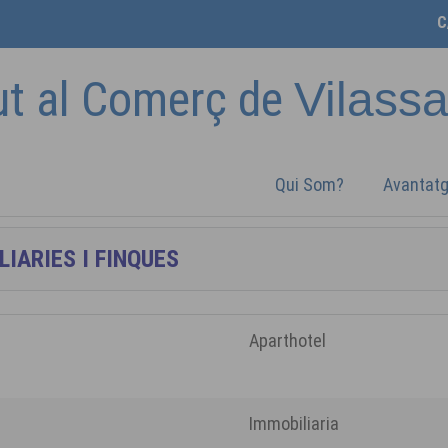
C
ut al Comerç de
Vilass
Qui Som?
Avantat
Aparthotel
Immobiliaria