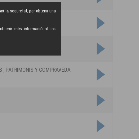
seguretat, per obtenir una
nt la
btenir més informació al link
vendes/lloguers immobles
S , PATRIMONIS Y COMPRAVEDA