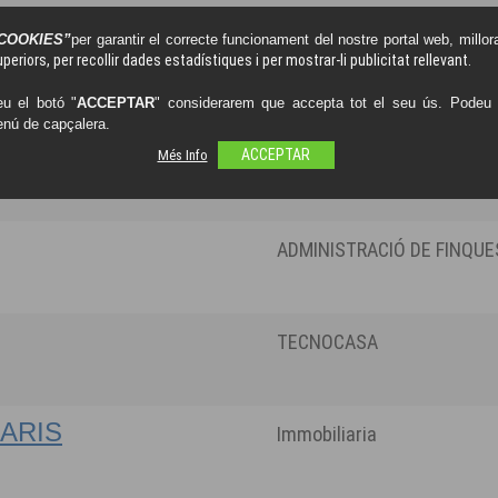
COOKIES”
per garantir el correcte funcionament del nostre portal web, millora
periors, per recollir dades estadístiques i per mostrar-li publicitat rellevant.
Assesors Immobiliaris
u el botó "
ACCEPTAR
" considerarem que accepta tot el seu ús. Podeu o
enú de capçalera.
S
Més Info
ACCEPTAR
Administració de finques,
ADMINISTRACIÓ DE FINQUE
TECNOCASA
IARIS
Immobiliaria