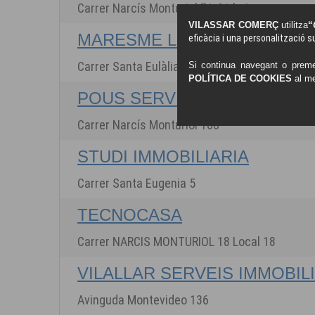
Carrer Narcís Monturiol 71-81 baix
VILASSAR COMERÇ
utilitza
“
MARESME LLAR
eficàcia i una personalització su
Carrer Santa Eulàlia 136 local 2
Si continua navegant o preme
POLÍTICA DE COOKIES
al m
POUS SERVEIS IMMOBILIARI
Carrer Narcís Monturiol 160
STUDI IMMOBILIARIA
Carrer Santa Eugenia 5
TECNOCASA
Carrer NARCIS MONTURIOL 18 Local 18
VILALLAR SERVEIS IMMOBIL
Avinguda Montevideo 136