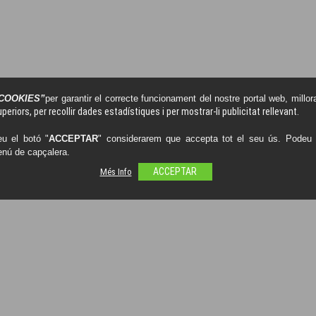
COOKIES”
per garantir el correcte funcionament del nostre portal web, millora
periors, per recollir dades estadístiques i per mostrar-li publicitat rellevant.
u el botó "
ACCEPTAR
" considerarem que accepta tot el seu ús. Podeu o
enú de capçalera.
Més Info
ACCEPTAR