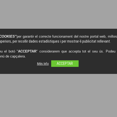
COOKIES”
per garantir el correcte funcionament del nostre portal web, millora
periors, per recollir dades estadístiques i per mostrar-li publicitat rellevant.
u el botó "
ACCEPTAR
" considerarem que accepta tot el seu ús. Podeu o
enú de capçalera.
Més Info
ACCEPTAR