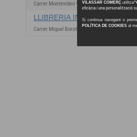
VILASSAR COMERÇ
utilitza
“
Carrer Montevideo 95
eficàcia i una personalització su
LLIBRERIA INDEX
Si continua navegant o preme
POLÍTICA DE COOKIES
al m
Carrer Miquel Borotau 8