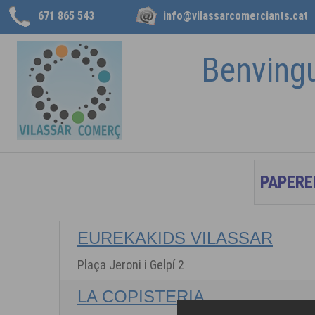
671 865 543
info@vilassarcomerciants.cat
Benving
EUREKAKIDS VILASSAR
Plaça Jeroni i Gelpí 2
LA COPISTERIA