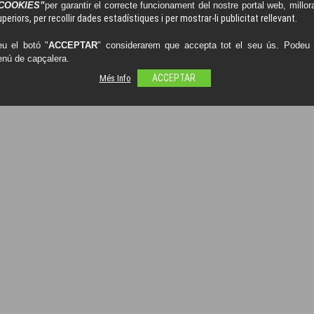
COOKIES”
per garantir el correcte funcionament del nostre portal web, millora
periors, per recollir dades estadístiques i per mostrar-li publicitat rellevant.
LLibreria
u el botó "
ACCEPTAR
" considerarem que accepta tot el seu ús. Podeu o
enú de capçalera.
Més Info
ACCEPTAR