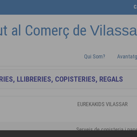
C
ut al Comerç de
Vilass
Qui Som?
Avantat
EUREKAKIDS VILASSAR
Serveis de copisteria i pap