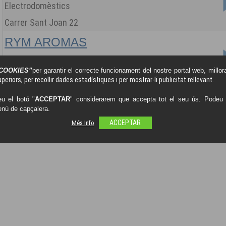
Electrodomèstics
Carrer Sant Joan 22
RYM AROMAS
Aromes Hand Made
COOKIES”
per garantir el correcte funcionament del nostre portal web, millora
Carrer Carles III 48
periors, per recollir dades estadístiques i per mostrar-li publicitat rellevant.
u el botó "
ACCEPTAR
" considerarem que accepta tot el seu ús. Podeu o
enú de capçalera.
Més Info
ACCEPTAR