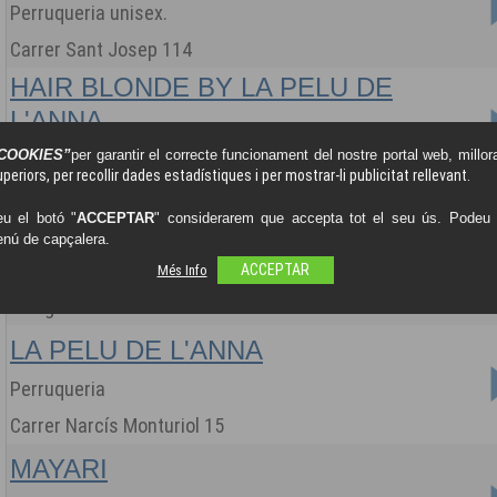
Perruqueria unisex.
Carrer Sant Josep 114
HAIR BLONDE BY LA PELU DE
L'ANNA
HAIR BLONDE
COOKIES”
per garantir el correcte funcionament del nostre portal web, millora
periors, per recollir dades estadístiques i per mostrar-li publicitat rellevant.
Carrer Sant Josep 1
u el botó "
ACCEPTAR
" considerarem que accepta tot el seu ús. Podeu o
HELLO NAILS
enú de capçalera.
Ungles perfectes per 13,90€
Més Info
ACCEPTAR
Avinguda CARLES III 46
LA PELU DE L'ANNA
Perruqueria
Carrer Narcís Monturiol 15
MAYARI