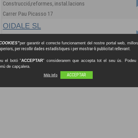
Construcció,reformes, instal.lacions
Carrer Pau Picasso 17
OIDALE SL
Venda i reparació,antena,Wifi,televisió,telefonia.
COOKIES”
per garantir el correcte funcionament del nostre portal web, millora
Carrer Narcis monturiol 66
periors, per recollir dades estadístiques i per mostrar-li publicitat rellevant.
SATMATIC VILASSAR
u el botó "
ACCEPTAR
" considerarem que accepta tot el seu ús. Podeu o
enú de capçalera.
Informàtica per a Empreses i particulars
Més Info
ACCEPTAR
Carrer Narcís Monturiol 83