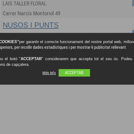
LAIS TALLER FLORAL
Carrer Narcís Montoriol 49
NUSOS I PUNTS
COOKIES”
per garantir el correcte funcionament del nostre portal web, millora
Avinguda Montserrat 31
periors, per recollir dades estadístiques i per mostrar-li publicitat rellevant.
u el botó "
ACCEPTAR
" considerarem que accepta tot el seu ús. Podeu o
enú de capçalera.
Més Info
ACCEPTAR