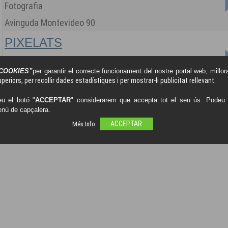
Fotografia
Avinguda Montevideo 90
PIXELATS
Retolació, Impressió i Fotografia
COOKIES”
per garantir el correcte funcionament del nostre portal web, millora
Plaça Jeroni Gelpí i Novell local 22
periors, per recollir dades estadístiques i per mostrar-li publicitat rellevant.
u el botó "
ACCEPTAR
" considerarem que accepta tot el seu ús. Podeu o
enú de capçalera.
Més Info
ACCEPTAR