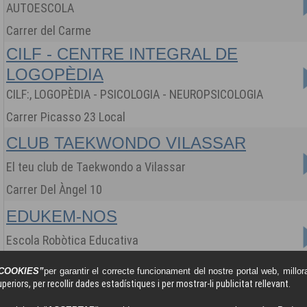
AUTOESCOLA
Carrer del Carme
CILF - CENTRE INTEGRAL DE
LOGOPÈDIA
CILF:, LOGOPÈDIA - PSICOLOGIA - NEUROPSICOLOGIA
Carrer Picasso 23 Local
CLUB TAEKWONDO VILASSAR
El teu club de Taekwondo a Vilassar
Carrer Del Àngel 10
EDUKEM-NOS
Escola Robòtica Educativa
Carrer Santa Maria, baixos 44
COOKIES”
per garantir el correcte funcionament del nostre portal web, millora
periors, per recollir dades estadístiques i per mostrar-li publicitat rellevant.
ESCOLA NAUTICA CARA AL VENT