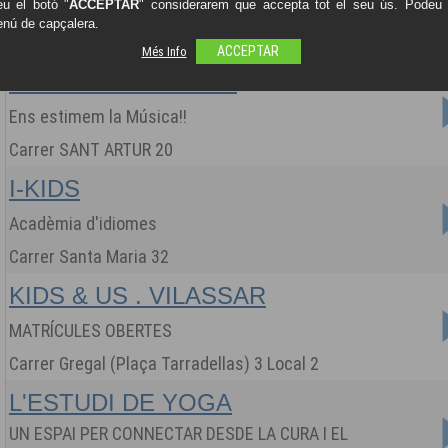
u el botó "
ACCEPTAR
" considerarem que accepta tot el seu ús. Podeu o
Escola Nàutica i Club de Navegació
enú de capçalera.
Carrer del callao s/n (Port de Mataró) Loc-38
Més Info
ACCEPTAR
ESTUDI DE MÚSICA
Ens estimem la Música!!
Carrer SANT ARTUR 20
I-KIDS
Acadèmia d'idiomes
Carrer Santa Maria 32
KIDS & US . VILASSAR
MATRÍCULES OBERTES
Carrer Gregal (Plaça Tarradellas) 3 Local 2
L'ESTUDI DE YOGA
UN ESPAI PER CONNECTAR DESDE LA CURA I EL