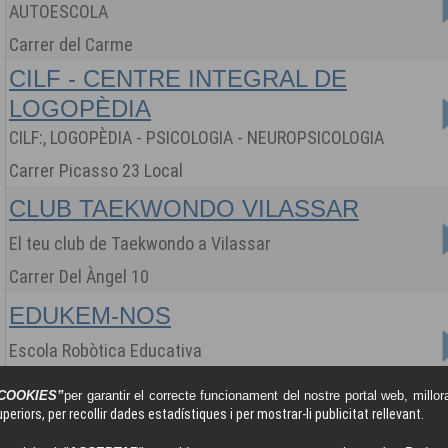
AUTOESCOLA
Carrer del Carme
CILF - CENTRE INTEGRAL DE
LOGOPÈDIA
CILF:, LOGOPÈDIA - PSICOLOGIA - NEUROPSICOLOGIA
Carrer Picasso 23 Local
CLUB TAEKWONDO VILASSAR
El teu club de Taekwondo a Vilassar
Carrer Del Àngel 10
EDUKEM-NOS
Escola Robòtica Educativa
Carrer Santa Maria, baixos 44
COOKIES”
per garantir el correcte funcionament del nostre portal web, millora
periors, per recollir dades estadístiques i per mostrar-li publicitat rellevant.
ESCOLA NAUTICA CARA AL VENT