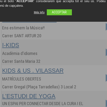
u el botó "
ACCEPTAR
" considerarem que accepta tot el seu ús. Podeu o
Escola Nàutica i Club de Navegació
enú de capçalera.
Carrer del callao s/n (Port de Mataró) Loc-38
Més Info
ACCEPTAR
ESTUDI DE MÚSICA
Ens estimem la Música!!
Carrer SANT ARTUR 20
I-KIDS
Acadèmia d'idiomes
Carrer Santa Maria 32
KIDS & US . VILASSAR
MATRÍCULES OBERTES
Carrer Gregal (Plaça Tarradellas) 3 Local 2
L'ESTUDI DE YOGA
UN ESPAI PER CONNECTAR DESDE LA CURA I EL