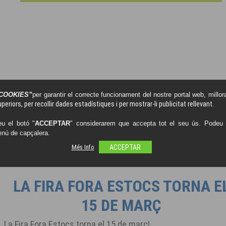
COOKIES”
per garantir el correcte funcionament del nostre portal web, millora
periors, per recollir dades estadístiques i per mostrar-li publicitat rellevant.
u el botó "
ACCEPTAR
" considerarem que accepta tot el seu ús. Podeu o
enú de capçalera.
Més Info
ACCEPTAR
LA FIRA FORA ESTOCS TORNA E
15 DE MARÇ
La Fira Fora Estocs torna el 15 de març!