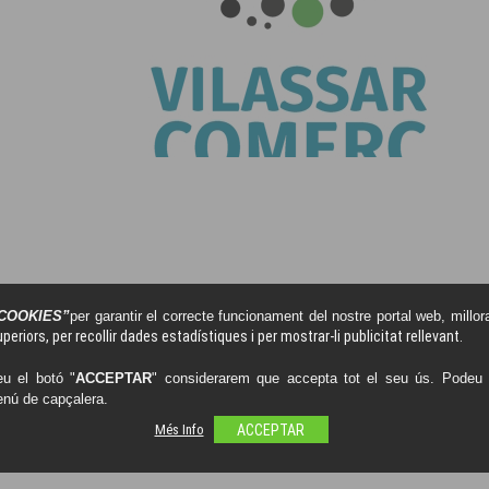
COOKIES”
per garantir el correcte funcionament del nostre portal web, millora
periors, per recollir dades estadístiques i per mostrar-li publicitat rellevant.
u el botó "
ACCEPTAR
" considerarem que accepta tot el seu ús. Podeu o
enú de capçalera.
LAIS TALLER FLORAL
Més Info
ACCEPTAR