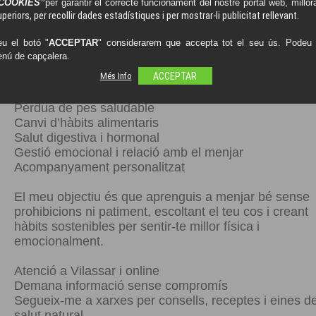
COOKIES”
Vols aprendre a cuidar-te de veritat, perdre pes sens
per garantir el correcte funcionament del nostre portal web, millora
periors, per recollir dades estadístiques i per mostrar-li publicitat rellevant.
dietes estrictes i recuperar energia i benestar?
u el botó "
ACCEPTAR
" considerarem que accepta tot el seu ús. Podeu o
Soc la Carlota Riba, terapeuta en nutrició integrativa i
enú de capçalera.
higienista, i t’ajudo a transformar la teva salut des de
Més Info
ACCEPTAR
l’arrel, de manera natural, conscient i adaptada a tu.
Pèrdua de pes saludable
Canvi d’hàbits alimentaris
Salut digestiva i hormonal
Gestió emocional i relació amb el menjar
Acompanyament personalitzat
El meu objectiu és que aprenguis a menjar bé sense
prohibicions ni patiment, escoltant el teu cos i creant
hàbits sostenibles per sentir-te millor física i
emocionalment.
Atenció a Vilassar i online
Demana informació sense compromís
Segueix-me a xarxes per consells, receptes i eines d
salut natural