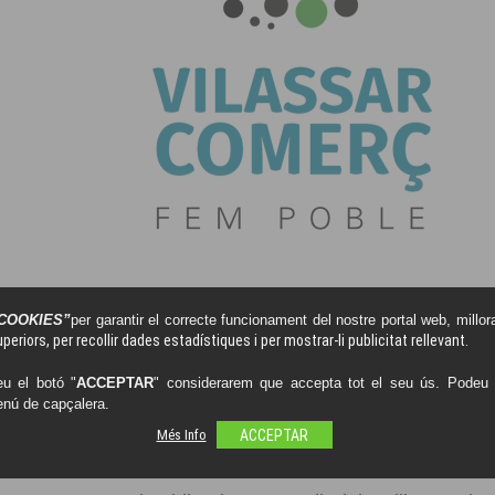
COOKIES”
per garantir el correcte funcionament del nostre portal web, millora
periors, per recollir dades estadístiques i per mostrar-li publicitat rellevant.
u el botó "
ACCEPTAR
" considerarem que accepta tot el seu ús. Podeu o
enú de capçalera.
NOU CAFÈ
Més Info
ACCEPTAR